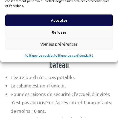
Linge de toilette avec savon biodégradable
consentement peut avoir un effet négatif sur certaines caractéristiques
et fonctions.
Linge de lit
Liquide vaisselle spécifique et écologique
Accepter
A titre d’information :
Il n’y a pas de télévision
Refuser
mais des jeux de société ( Jeu de dames, Tarot,…)
Voir les préférences
Bon à savoir sur la vie pratique sur le
Politique de cookies
Politique de confidentialité
bateau
L’eau à bord n’est pas potable.
La cabane est non fumeur.
Pour des raisons de sécurité : l’accueil d’invités
n’est pas autorisé et l’accès interdit aux enfants
de moins 10 ans.