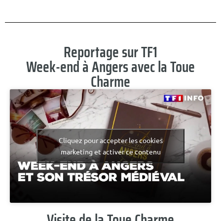
Reportage sur TF1
Week-end à Angers avec la Toue
Charme
Cliquez pour accepter les cookies
marketing et activer ce contenu
Visite de la Toue Charme