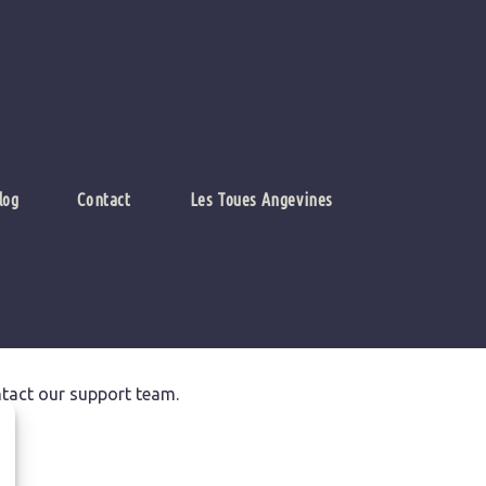
log
Contact
Les Toues Angevines
ntact our support team.