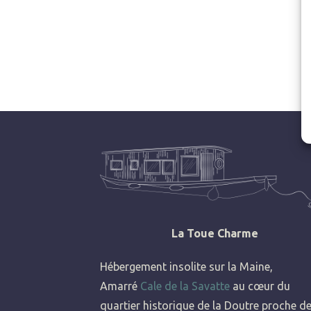
La Toue Charme
Hébergement insolite sur la Maine,
Amarré
Cale de la Savatte
au cœur du
quartier historique de la Doutre proche d