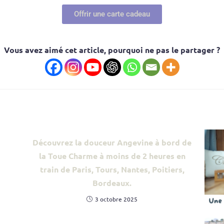
Offrir une carte cadeau
Vous avez aimé cet article, pourquoi ne pas le partager ?
Découvrez la douceur Angevine à bord de
la Toue Charme à moins de 2 heures en
train de Paris, Tours, Nantes, Poitiers,
Bordeaux.
3 octobre 2025